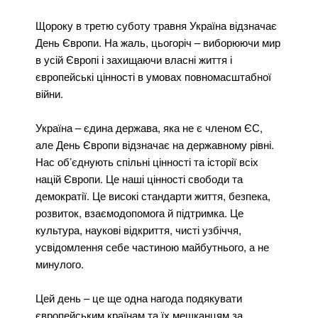
Щороку в третю суботу травня Україна відзначає
День Європи. На жаль, цьогоріч – виборюючи мир
в усій Європі і захищаючи власні життя і
європейські цінності в умовах повномасштабної
війни.
Україна – єдина держава, яка не є членом ЄС,
але День Європи відзначає на державному рівні.
Нас об’єднують спільні цінності та історії всіх
націй Європи. Це наші цінності свободи та
демократії. Це високі стандарти життя, безпека,
розвиток, взаємодопомога й підтримка. Це
культура, наукові відкриття, чисті узбіччя,
усвідомлення себе частиною майбутнього, а не
минулого.
Цей день – це ще одна нагода подякувати
європейським країнам та їх мешканцям за