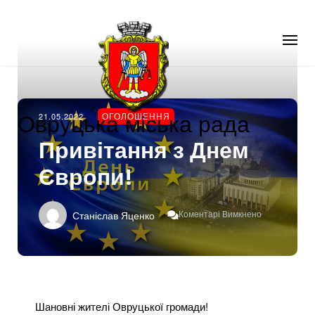
Овруцька міська рада
21.05.2022
ОГОЛОШЕННЯ
Привітання з Днем
Європи!
До
Коментарі Вимкнено
Станіслав Яценко
Привітання
З
Днем
Європи!
Шановні жителі Овруцької громади!