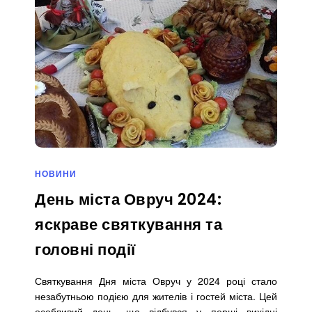
НОВИНИ
День міста Овруч 2024:
яскраве святкування та
головні події
Святкування Дня міста Овруч у 2024 році стало
незабутньою подією для жителів і гостей міста. Цей
особливий день, що відбувся у перші вихідні