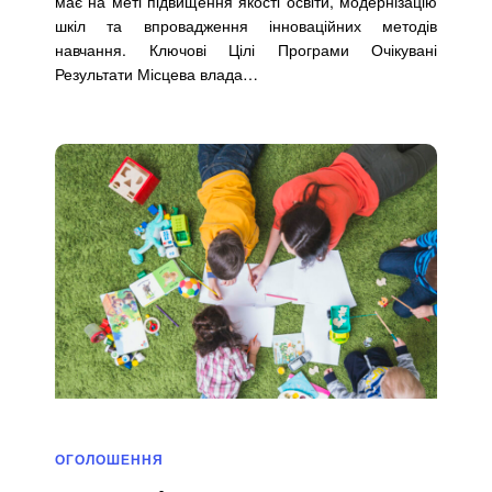
має на меті підвищення якості освіти, модернізацію
шкіл та впровадження інноваційних методів
навчання. Ключові Цілі Програми Очікувані
Результати Місцева влада…
ОГОЛОШЕННЯ