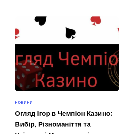
НОВИНИ
Огляд Ігор в Чемпіон Казино:
Вибір, Різноманіття та