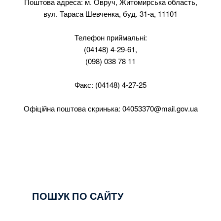
Поштова адреса: м. Овруч, Житомирська область,
вул. Тараса Шевченка, буд. 31-а, 11101
Телефон приймальні:
(04148) 4-29-61,
(098) 038 78 11
Факс: (04148) 4-27-25
Офіційна поштова скринька:
04053370@mail.gov.ua
ПОШУК ПО САЙТУ