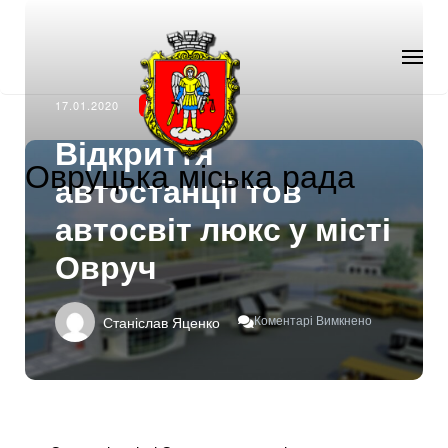
17.01.2020
НОВИНИ
Відкриття
Овруцька міська рада
автостанції тов
автосвіт люкс у місті
Овруч
До
Коментарі Вимкнено
Станіслав Яценко
Відкриття
Автостанції
Тов
Автосвіт
Люкс
У
Місті