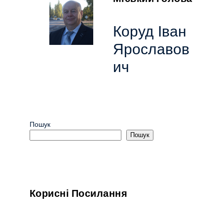
Коруд Іван
Ярославов
ич
Пошук
Пошук
Корисні Посилання