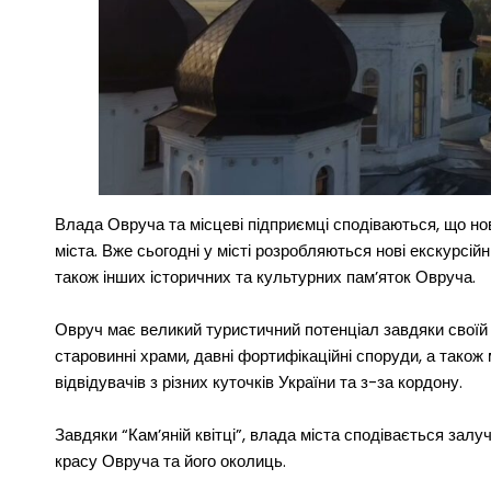
Влада Овруча та місцеві підприємці сподіваються, що но
міста. Вже сьогодні у місті розробляються нові екскурсійн
також інших історичних та культурних пам’яток Овруча.
Овруч має великий туристичний потенціал завдяки своїй 
старовинні храми, давні фортифікаційні споруди, а тако
відвідувачів з різних куточків України та з-за кордону.
Завдяки “Кам’яній квітці”, влада міста сподівається залу
красу Овруча та його околиць.