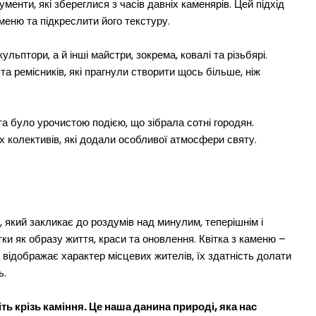
енти, які збереглися з часів давніх каменярів. Цей підхід
еню та підкреслити його текстуру.
льптори, а й інші майстри, зокрема, ковалі та різьбярі.
та ремісників, які прагнули створити щось більше, ніж
та було урочистою подією, що зібрала сотні городян.
 колективів, які додали особливої атмосфери святу.
 який закликає до роздумів над минулим, теперішнім і
ки як образу життя, краси та оновлення. Квітка з каменю –
 відображає характер місцевих жителів, їх здатність долати
ь.
ть крізь каміння. Це наша данина природі, яка нас