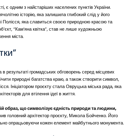
і, є одним з найстаріших населених пунктів України.
сячолітню історію, яка залишила глибокий слід у його
млі Полісся, яка славиться своєю природною красою та
б’єкт, “Кам’яна квітка”, став не лише художньою
ення міста.
тки”
ла в результаті громадських обговорень серед місцевих
вічити природні багатства краю, а також створити символ,
сся. Ініціатором проєкту стала Овруцька міська рада, яка
ітекторів для втілення ідеї в життя.
ній образ, що символізує єдність природи та людини,
ив головний архітектор проєкту, Микола Бойченко. Його
ально опрацьовуючи кожен елемент майбутнього монумента.