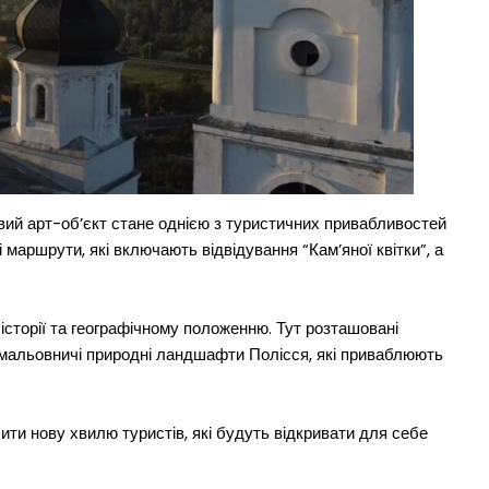
вий арт-об’єкт стане однією з туристичних привабливостей
і маршрути, які включають відвідування “Кам’яної квітки”, а
історії та географічному положенню. Тут розташовані
ж мальовничі природні ландшафти Полісся, які приваблюють
чити нову хвилю туристів, які будуть відкривати для себе