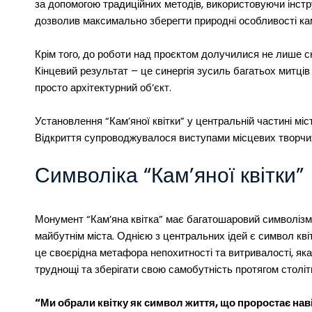
за допомогою традиційних методів, використовуючи інструм
дозволив максимально зберегти природні особливості кам
Крім того, до роботи над проєктом долучилися не лише ску
Кінцевий результат – це синергія зусиль багатьох митців 
просто архітектурний об’єкт.
Установлення “Кам’яної квітки” у центральній частині міс
Відкриття супроводжувалося виступами місцевих творчих
Символіка “Кам’яної квітки”
Монумент “Кам’яна квітка” має багатошаровий символізм,
майбутнім міста. Однією з центральних ідей є символ квіт
це своєрідна метафора непохитності та витривалості, яка
труднощі та зберігати свою самобутність протягом століт
“Ми обрали квітку як символ життя, що проростає наві