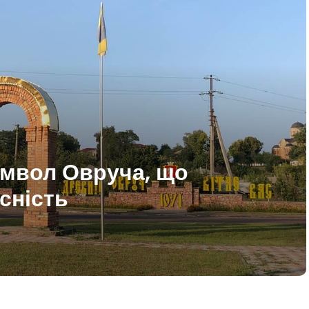
имвол Овруча, що
асність