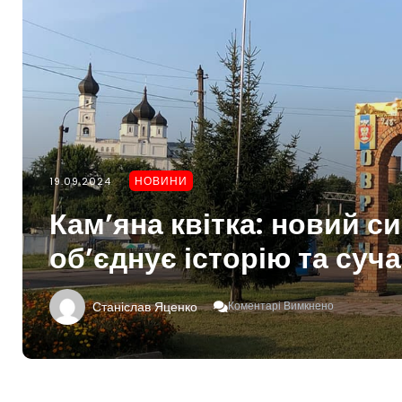
НОВИНИ
19.09.2024
Кам’яна квітка: новий с
об’єднує історію та суч
До
Станіслав Яценко
Коментарі Вимкнено
Кам’яна
Квітка:
Новий
Символ
Овруча,
Що