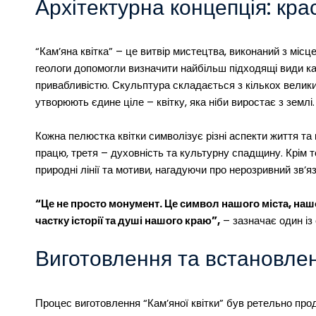
Архітектурна концепція: кра
“Кам’яна квітка” – це витвір мистецтва, виконаний з міс
геологи допомогли визначити найбільш підходящі види к
привабливістю. Скульптура складається з кількох велик
утворюють єдине ціле – квітку, яка ніби виростає з землі.
Кожна пелюстка квітки символізує різні аспекти життя т
працю, третя – духовність та культурну спадщину. Крім т
природні лінії та мотиви, нагадуючи про нерозривний зв’я
“Це не просто монумент. Це символ нашого міста, наш
частку історії та душі нашого краю”,
– зазначає один із
Виготовлення та встановле
Процес виготовлення “Кам’яної квітки” був ретельно про