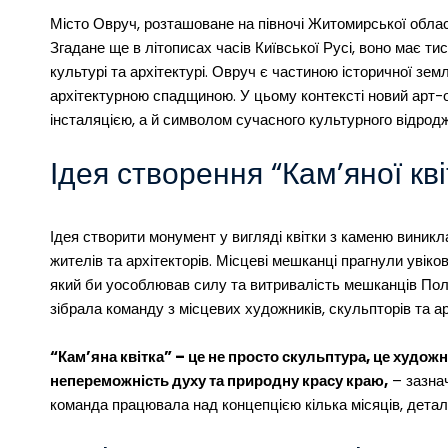
Об’єднує
Місто Овруч, розташоване на півночі Житомирської област
Історію
Згадане ще в літописах часів Київської Русі, воно має ти
Та
культурі та архітектурі. Овруч є частиною історичної зе
Сучасність
архітектурною спадщиною. У цьому контексті новий арт-о
інсталяцією, а й символом сучасного культурного відродж
Ідея створення “Кам’яної кві
Ідея створити монумент у вигляді квітки з каменю виник
жителів та архітекторів. Місцеві мешканці прагнули увіко
який би уособлював силу та витривалість мешканців Полі
зібрала команду з місцевих художників, скульпторів та арх
“Кам’яна квітка” – це не просто скульптура, це худож
непереможність духу та природну красу краю,
– зазнач
команда працювала над концепцією кілька місяців, дет