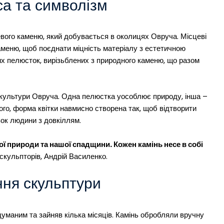
са та символізм
цевого каменю, який добувається в околицях Овруча. Місцеві
аменю, щоб поєднати міцність матеріалу з естетичною
их пелюсток, вирізьблених з природного каменю, що разом
а культури Овруча. Одна пелюстка уособлює природу, інша –
ого, форма квітки навмисно створена так, щоб відтворити
зок людини з довкіллям.
ої природи та нашої спадщини. Кожен камінь несе в собі
 скульпторів, Андрій Василенко.
ння скульптури
думаним та зайняв кілька місяців. Камінь обробляли вручну